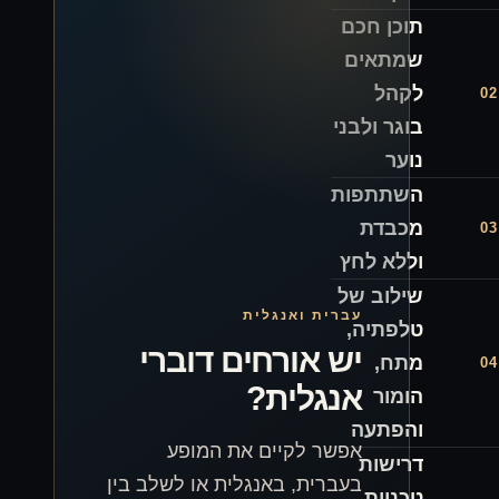
י
ת
ל
רית ואנגלית
ש אורחים דוברי
נגלית?
שר לקיים את המופע
ברית, באנגלית או לשלב בין