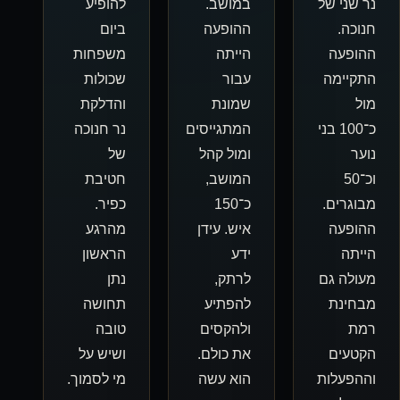
במושב.
להופיע
ההופעה
ביום
הייתה
משפחות
עבור
שכולות
שמונת
והדלקת
המתגייסים
נר חנוכה
ומול קהל
של
המושב,
חטיבת
כ־150
כפיר.
איש. עידן
מהרגע
ידע
הראשון
לרתק,
נתן
להפתיע
תחושה
ולהקסים
טובה
את כולם.
ושיש על
הוא עשה
מי לסמוך.