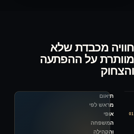
בדת שלא
על ההפתעה
י