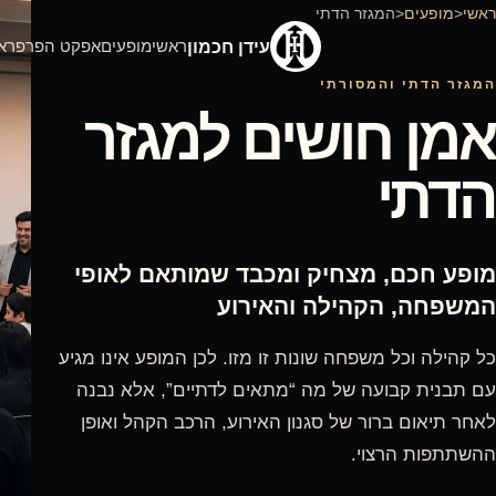
הדתי
עידן חכמון
ראשי
מופעים
אפקט הפרפר
אודות
המלצות
וידאו
צור 
תי
שים למגזר
חיק ומכבד שמותאם לאופי
לה והאירוע
 שונות זו מזו. לכן המופע אינו מגיע
ל מה “מתאים לדתיים”, אלא נבנה
 סגנון האירוע, הרכב הקהל ואופן