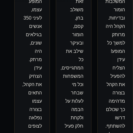
זאת
המופע
משולב
עצמו,
בחן,
לעיני 350
קסם,
אנשים
הומור
בגילאים
ובעיקר
שונים,
שילב את
היה
כל
מרתק.
המתגייסים,
עידן
המשפחות
הצחיק
וכל מי
את הקהל,
שבחר
התאים
לעלות על
עצמו
הבמה
בצורה
ולקחת
נפלאה
חלק פעיל
לצופים