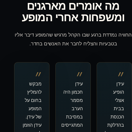
מרים מארגנים
ת אחרי המופע
 שבו הקהל מרגיש שהמופע דיבר אליו
צליח לחבר את האנשים בחדר.
״
״
עידן
מבקש
חכמון היה
להמליץ
מסמר
בחום על
הערב
המופע
במסיבת
של עידן.
המתגייסים
עידן הוזמן