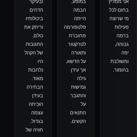
במופע.
ובעיקר
הבמה
הדהים
הייתה
ביכולותיו
פלטפורמה
וריתק את
מחוברת
כולם.
לטרקטור
התגובות
ותאורה
של הקהל
על הדשא,
היו
אך עידן
נלהבות
גילה
מאוד.
גמישות
הבחירה
והתגבר
בעידן
על
הוכיחה
התנאים
עצמה
הקשים.
בגדול.
חוויה של