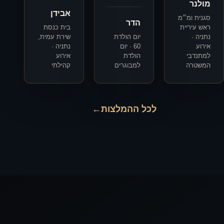
מולנר
אבידן
סגנית ומ״מ
הדר
ראש עיריית
בית כנסת
נתניה ·
יום הולדת
שירת עמית,
אירוע
60 · יום
נתניה ·
למתנדבי
הולדת
אירוע
המשטרה
למבוגרים
קהילתי
לכל ההמלצות
←