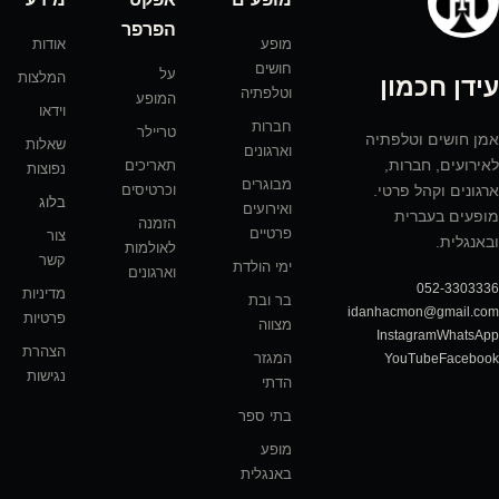
הפרפר
מופע
אודות
חושים
על
המלצות
עידן חכמון
וטלפתיה
המופע
וידאו
חברות
טריילר
אמן חושים וטלפתיה
שאלות
וארגונים
לאירועים, חברות,
תאריכים
נפוצות
מבוגרים
וכרטיסים
ארגונים וקהל פרטי.
בלוג
ואירועים
מופעים בעברית
הזמנה
פרטיים
צור
ובאנגלית.
לאולמות
קשר
ימי הולדת
וארגונים
052-3303336
מדיניות
בר ובת
idanhacmon@gmail.com
פרטיות
מצווה
Instagram
WhatsApp
הצהרת
המגזר
YouTube
Facebook
נגישות
הדתי
בתי ספר
מופע
באנגלית