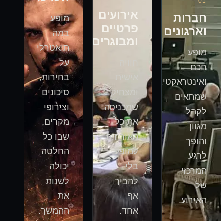
0
1
אירועים
חברות
מופע
פרטיים
וארגונים
במה
ומבוגרים
תיאטרלי
מופע
חוויה
על
חכם
אישית
בחירות,
ואינטראקטיבי
ומצחיקה
סיכונים
שמתאים
שמכניסה
וצירופי
לקהל
את כל
מקרים,
מגוון
האורחים
שבו כל
והופך
למופע,
החלטה
לרגע
בלי
יכולה
המרכזי
להביך
לשנות
של
אף
את
האירוע.
אחד.
ההמשך.