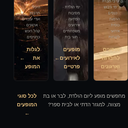
ערבי חברה
· ימי גיבוש
ימי הולדת ·
היכלי
· כנסים ·
מסיבות
תרבות ·
הרמות
הפתעה ·
ועדי עובדים
כוסית ·
אירועים
· ארגונים ·
אירועי
משפחתיים
קהל רוכש
לקוחות
· חוגי בית
כרטיסים
מופעים
מופעים
לגלות
לחברות
←
לאירועים
←
את
←
וארגונים
פרטיים
המופע
מחפשים מופע ליום הולדת, לבר או בת
לכל סוגי
מצווה, למגזר הדתי או לבית ספר?
המופעים
←