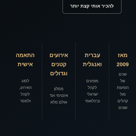
להכיר אותי קצת יותר
מאז
עברית
אירועים
התאמה
2009
ואנגלית
קטנים
אישית
וגדולים
שנים
של
מופעים
לסוג
הופעות
לקהל
האירוע,
מסלון
מול
ישראלי
לקהל
אינטימי ועד
קהלים
ובינלאומי
ולמסר
אולם מלא
שונים