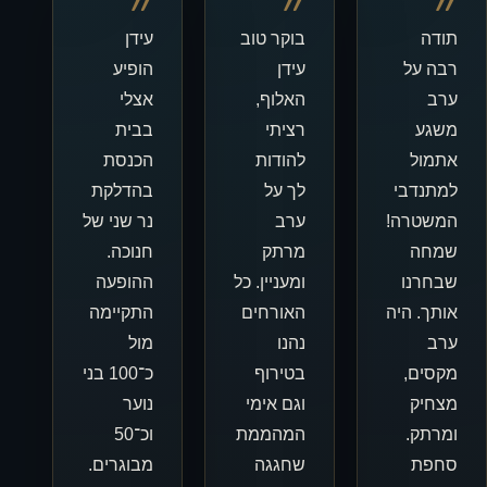
״
״
״
תודה
בוקר טוב
עידן
רבה על
עידן
הופיע
ערב
האלוף,
אצלי
משגע
רציתי
בבית
אתמול
להודות
הכנסת
למתנדבי
לך על
בהדלקת
המשטרה!
ערב
נר שני של
שמחה
מרתק
חנוכה.
שבחרנו
ומעניין. כל
ההופעה
אותך. היה
האורחים
התקיימה
ערב
נהנו
מול
מקסים,
בטירוף
כ־100 בני
מצחיק
וגם אימי
נוער
ומרתק.
המהממת
וכ־50
סחפת
שחגגה
מבוגרים.