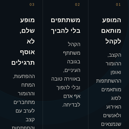
03
02
01
המופע
משתתפים
מופע
מותאם
בלי להביך
שלם,
לקהל
לא
הקהל
אוסף
משתתף
הקצב,
בגובה
תרגילים
ההומור
העיניים,
ואופן
ההפתעות,
באווירה טובה
ההשתתפות
המתח
ובלי להפוך
מותאמים
וההומור
אף אדם
לסוג
מתחברים
לבדיחה.
האירוע
לערב עם
ולאנשים
קצב
שנמצאים
והתפתחות.