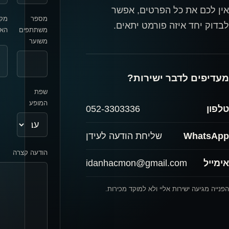
אין לכם את כל הפרטים, אפשר
מספר
מק
לבדוק יחד איזה פורמט יתאים.
משתתפים
האי
משוער
מעדיפים לדבר ישירות?
שפת
המופע
טלפון
052-3303336
WhatsApp
שליחת הודעה לעידן
הודעה קצרה
אימייל
idanhacmon@gmail.com
הפנייה מגיעה ישירות אליי ולא למוקד מכירות.